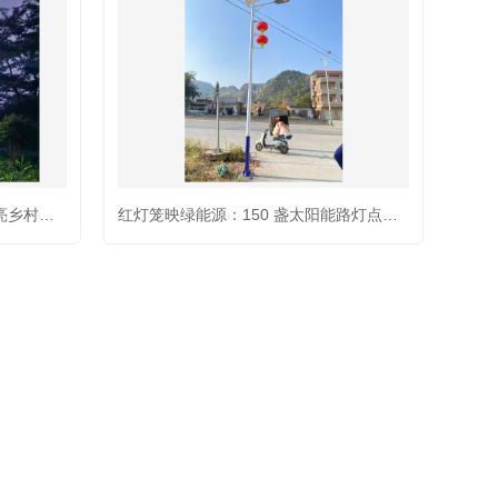
株洲炎陵村：6 米太阳能路灯点亮乡村夜路，创阳照明照亮村民幸福生活
红灯笼映绿能源：150 盏太阳能路灯点亮亳州乡村国庆情