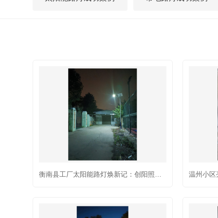
衡南县工厂太阳能路灯焕新记：创阳照明让老旧路灯重焕光彩