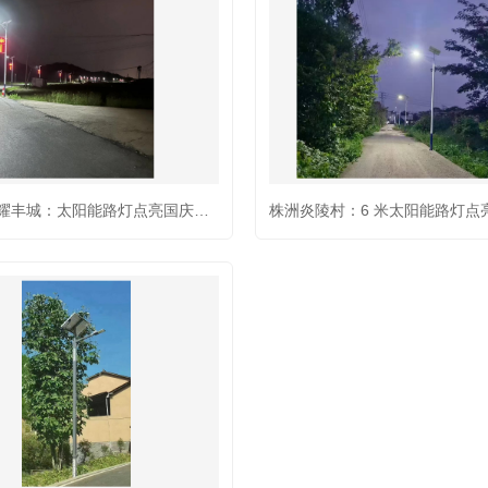
红结映灯耀丰城：太阳能路灯点亮国庆红火情