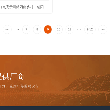
太阳能路灯点亮贵州黔西南乡村，创阳照明 7 米回纹杆子添彩美丽乡村
···
···
<<
7
8
9
10
11
9/12
>>
提供厂商
杆灯、监控杆等照明设备