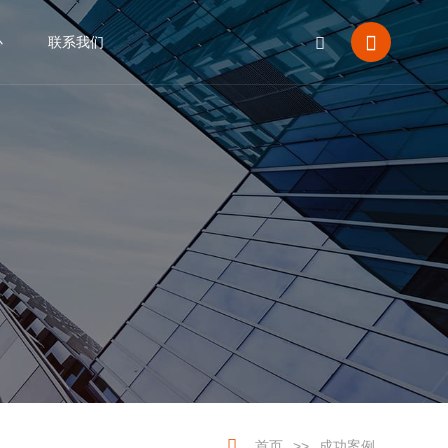


心
联系我们
CN
EN






首页
>>
成功案例