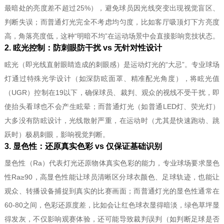
最暗处的亮度差不超过25%），避免球员因光线突变出现视觉盲区、
判断失误；而普通灯光完全不考虑均匀度，比如客厅吸顶灯下方亮度
高，角落亮度低，这种“明暗不均”在运动场景中会直接影响竞技状态。
2. 眩光控制：防刺眼防干扰 vs 无针对性设计
眩光（即光线直射眼睛造成的刺眼感）是运动灯光的“大忌”。专业球场
灯通过特殊光学设计（如深防眩面罩、精准配光角度），将眩光值
（UGR）控制在19以下，确保球员、裁判、观众的视线不受干扰，即
使抬头看球也不会产生眩晕；而普通灯光（如普通LED灯、荧光灯）
大多没有防眩设计，光线散射严重，在运动时（尤其是快速跑动、跳
跃时）极易刺眼，影响视觉判断。
3. 显色性：还原真实色彩 vs 仅保证基础识别
显色性（Ra）代表灯光还原物体真实色彩的能力，专业球场要求显色
性Ra≥90，高显色性能让球员清晰区分球衣颜色、足球轨迹，也能让
观众、转播设备捕捉到真实的比赛画面；而普通灯光的显色性通常在
60-80之间，色彩还原度差，比如会让红色球衣显得暗淡，绿色草坪显
得发灰，不仅影响观赛体验，还可能导致裁判误判（如判断足球是否