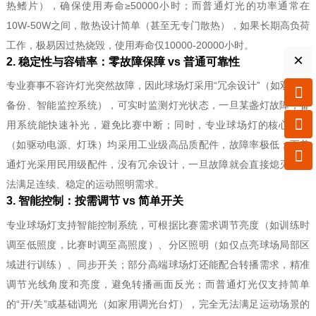
热鳍片），确保使用寿命≥50000小时；而普通灯光的功率通常在
10W-50W之间，散热设计简单（甚至无专门散热），如果长期高负荷
工作，极易因过热烧毁，使用寿命仅10000-20000小时。
×
2. 稳定性与容错率：零故障保障 vs 普通可靠性
专业赛事不容许灯光突然故障，因此球场灯采用“冗余设计”（如双电源

备份、智能监控系统），可实时监测灯光状态，一旦某盏灯故障，备

用系统能快速补光，避免比赛中断；同时，专业球场灯的核心部件
（如驱动电源、灯珠）均采用工业级高品质配件，故障率极低；而普

通灯光采用民用级配件，没有冗余设计，一旦故障就会直接熄灭，无
法满足连续、稳定的运动照明需求。
3. 智能控制：按需调节 vs 简单开关
专业球场灯支持智能控制系统，可根据比赛需求调节亮度（如训练时
调至低照度，比赛时调至高照度）、分区照明（如仅点亮球场局部区
域进行训练）、同步开关；部分高端球场灯还能配合转播需求，精准
调节光线角度和亮度，避免转播画面反光；而普通灯光仅支持简单
的“开/关”或基础调光（如家用调光台灯），完全无法满足运动场景的