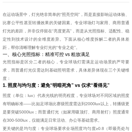
在运动场景中，灯光绝非简单的“照亮空间”，而是直接影响运动体验、
比赛公平性甚至转播效果的关键因素。专业球场灯与家用、商用普通
灯光的差距，并非仅停留在“亮度更高”，而是从光照指标、适配性、稳
定性到技术设计的全维度差异。下面从核心维度拆解二者的具体差
距，帮你清晰理解专业灯光的“专业之处”。
一、核心光照指标：精准可控 vs 粗放满足
光照指标是区分二者的核心，专业球场灯需满足运动场景的严苛要
求，而普通灯光仅需达到基础照明需求，具体差异体现在三个关键维
度：
1. 照度与均匀度：避免“明暗死角” vs 仅求“看得见”
照度（单位：lux）代表光线的明亮程度，专业球场对不同区域的照度
有明确标准——比如足球场比赛级照度需达到2000lux以上，转播级更
是要突破5000lux；而普通灯光（如家用吸顶灯、商用射灯）照度通常
在300-500lux，仅能满足日常活动、办公等基础需求。
更关键的是
均匀度
：专业球场要求全场照度均匀度≥0.8（即最亮处与