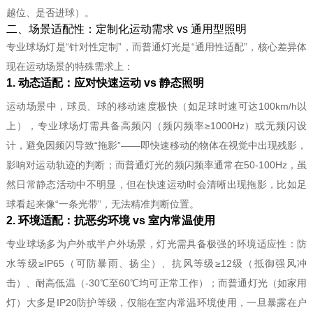
越位、是否进球）。
二、场景适配性：定制化运动需求 vs 通用型照明
专业球场灯是“针对性定制”，而普通灯光是“通用性适配”，核心差异体
现在运动场景的特殊需求上：
1. 动态适配：应对快速运动 vs 静态照明
运动场景中，球员、球的移动速度极快（如足球时速可达100km/h以
上），专业球场灯需具备
高频闪
（频闪频率≥1000Hz）或
无频闪
设
计，避免因频闪导致“拖影”——即快速移动的物体在视觉中出现残影，
影响对运动轨迹的判断；而普通灯光的频闪频率通常在50-100Hz，虽
然日常静态活动中不明显，但在快速运动时会清晰出现拖影，比如足
球看起来像“一条光带”，无法精准判断位置。
2. 环境适配：抗恶劣环境 vs 室内常温使用
专业球场多为户外或半户外场景，灯光需具备极强的环境适应性：防
水等级≥IP65（可防暴雨、扬尘）、抗风等级≥12级（抵御强风冲
击）、耐高低温（-30℃至60℃均可正常工作）；而普通灯光（如家用
灯）大多是IP20防护等级，仅能在室内常温环境使用，一旦暴露在户