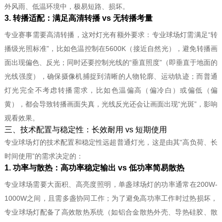
外风雨、低温环境中，极易短路、损坏。
3. 转播适配：满足高清转播 vs 无转播考量
专业赛事需要高清转播，这对灯光有额外要求：专业球场灯需满足“转
播级光照标准”，比如色温控制在5600K（接近自然光），避免转播画
面出现偏色、反光；同时还要控制光线的“垂直照度”（即垂直于地面的
光线强度），确保摄像机捕捉到清晰的人物轮廓、运动轨迹；而普通
灯光完全不考虑转播需求，比如色温偏高（偏冷白）或偏低（偏
黄），都会导致转播画面失真，光线反光还会让画面出现“光斑”，影响
观看效果。
三、技术配置与稳定性：长效耐用 vs 短期使用
专业球场灯的技术配置和稳定性远超普通灯光，这是由其“高负荷、长
时间使用”的需求决定的：
1. 功率与散热：高功率稳定输出 vs 低功率简易散热
专业球场需要大面积、高亮度照明，单盏球场灯的功率通常在200W-
1000W之间，且需多盏协同工作；为了避免高功率工作时过热损坏，
专业球场灯配备了高效散热系统（如铝合金散热外壳、导热硅胶、散