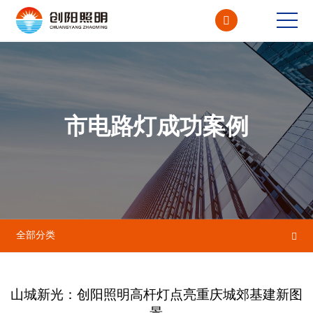

CN<
EN
市电路灯成功案例
全部分类

山城新光：创阳照明高杆灯点亮重庆城郊基建新图
景