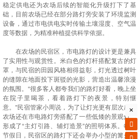
稳定供电还为农场后续的智能化升级打下了基
础，目前农场已经在部分路灯旁安装了环境监测
设备，通过市电供电实时传输土壤湿度、空气温
度等数据，为精准种植提供科学依据。
在农场的民宿区，市电路灯的设计更是兼具
了实用性与观赏性。米白色的灯杆搭配复古的灯
罩，与民宿的田园风格相得益彰，灯光透过树叶
的缝隙在地面投下斑驳的光影，营造出温馨浪漫
的氛围。“很多客人都夸我们的路灯好看，晚上坐
在院子里喝茶，看着路灯下的夜景，特别惬
意。”民宿管家小周说，为了让灯光更有层次感，
×
农场还在市电路灯旁搭配了一些低矮的景观灯，

形成了“主灯引路、辅灯造景”的照明体系。每到
节假日，民宿区的路灯下还会举办小型的篝火晚
