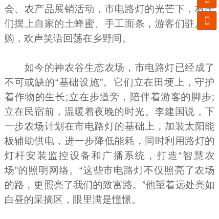
会、农产品展销活动，市电路灯的光芒下，村民

们摆上自家的土蜂蜜、手工面条，游客们驻足选
购，欢声笑语回荡在乡野间。
如今的神农谷生态农场，市电路灯已经成了
不可或缺的“基础设施”。它们立在田埂上，守护
着作物的生长;立在步道旁，陪伴着游客的脚步;
立在民宿前，温暖着夜晚的时光。李建国说，下
一步农场计划在市电路灯的基础上，加装太阳能
板辅助供电，进一步降低能耗，同时利用路灯的
灯杆安装监控设备和广播系统，打造“智慧农
场”的照明网络。“这些市电路灯不仅照亮了农场
的路，更照亮了我们的致富路。”他望着远处亮如
白昼的采摘区，眼里满是憧憬。