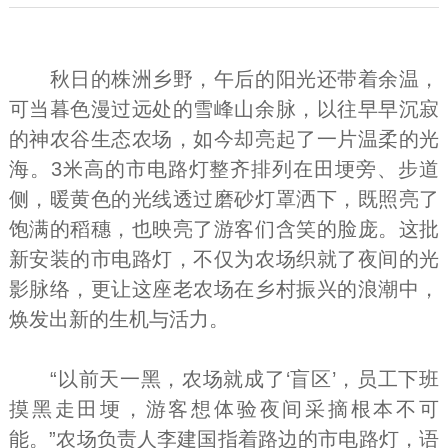
秋日的株洲乡野，午后的阳光还带着余温，
可当暮色漫过远处的雪峰山余脉，以往早早沉寂
的神农谷生态农场，如今却亮起了一片温柔的光
海。3米高的市电路灯整齐排列在田埂旁、步道
侧，暖黄色的光线透过磨砂灯罩洒下，既照亮了
饱满的稻穗，也映亮了游客们含笑的脸庞。这批
新安装的市电路灯，不仅为农场织就了夜间的光
影脉络，更让这座老农场在乡村振兴的浪潮中，
焕发出新的生机与活力。
“以前天一黑，农场就成了‘盲区’，员工下班
摸黑走田埂，游客想体验夜间采摘根本不可
能。”农场负责人李建国指着路边的市电路灯，语