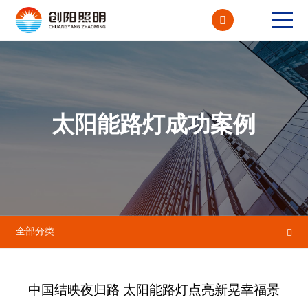

CN<
EN
太阳能路灯成功案例
全部分类

中国结映夜归路 太阳能路灯点亮新晃幸福景