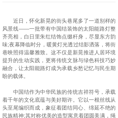
近日，怀化新晃的街头巷尾多了一道别样的
风景线——一批带有中国结装饰的太阳能路灯整
齐亮相，白日里朱红结饰点缀杆身，尽显东方韵
味;夜幕降临时分，暖黄灯光透过结影洒落，将街
巷映照得温馨雅致。这不仅是新晃推进人居环境
提升的生动实践，更将传统文脉与绿色科技巧妙
融合，让太阳能路灯成为承载乡愁记忆与民生期
盼的载体。
中国结作为中华民族的传统吉祥符号，承载
着千年的文化底蕴与美好期许。它以一根丝线从
头至尾编织而成，象征着团结同心、绵延不绝的
民族精神;其对称优美的造型寓意着团圆美满，绳