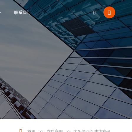


心
联系我们
CN
EN






首页
>>
成功案例
>>
太阳能路灯成功案例