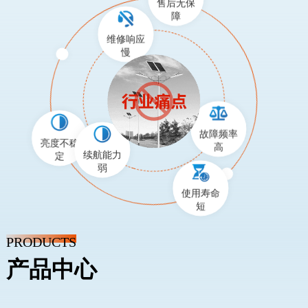
售后无保
障
维修响应
慢
故障频率
亮度不稳
高
定
续航能力
弱
使用寿命
短
PRODUCTS
产品中心